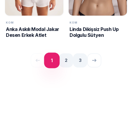
KOM
KOM
Anka Askılı Modal Jakar
Linda Dikişsiz Push Up
Desen Erkek Atlet
Dolgulu Sütyen
west
east
1
2
3