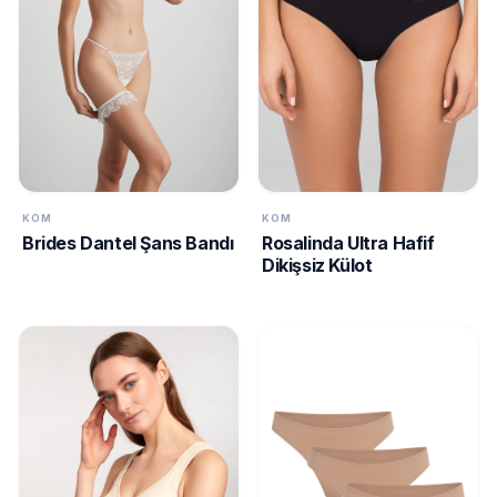
KURUMSAL
HAKKIMIZDA
İLETİŞİM
KAMPANYALAR
TESLIMAT
ŞARTLARI
KOM
KOM
Brides Dantel Şans Bandı
Rosalinda Ultra Hafif
7/24
Dikişsiz Külot
DESTEK
+90
call
537
296 12
55