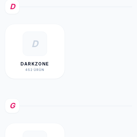
D
D
DARKZONE
452 ÜRÜN
G