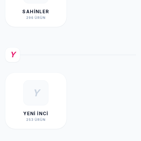
SAHINLER
296 ÜRÜN
Y
Y
YENI İNCI
253 ÜRÜN