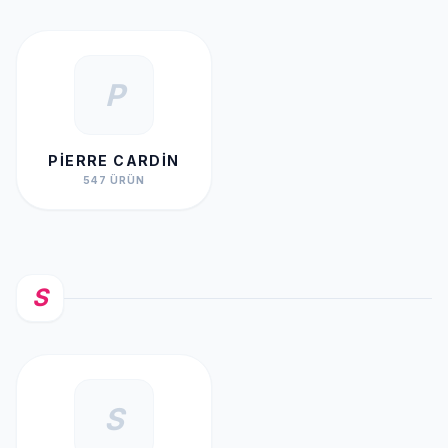
P
PIERRE CARDIN
547 ÜRÜN
S
S