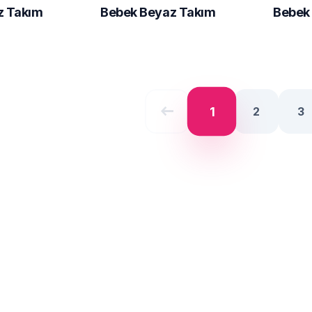
z Takım
Bebek Beyaz Takım
Bebek
west
1
2
3