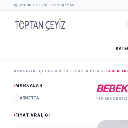
support_agent
7/24 DESTEK:
+90 537 296 12 55
KATE
ANASAYFA
ÇOCUK & BEBEK
ERKEK BEBEK
BEBEK TA
chevron_right
chevron_right
chevron_right
BEBEK
MARKALAR
ARNETTA
149 BENZERSI
FIYAT ARALIĞI