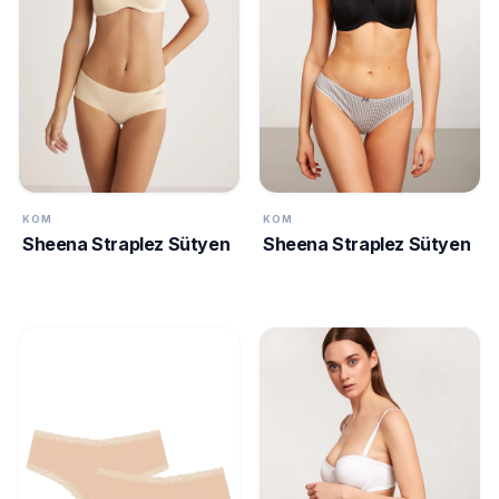
KURUMSAL
HAKKIMIZDA
İLETİŞİM
KAMPANYALAR
TESLIMAT
ŞARTLARI
KOM
KOM
Sheena Straplez Sütyen
Sheena Straplez Sütyen
7/24
DESTEK
+90
call
537
296 12
55