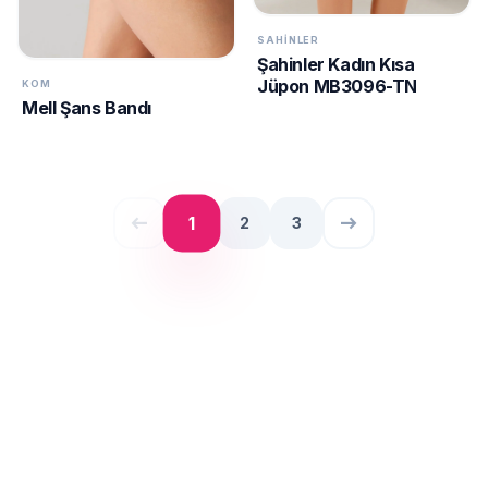
SAHINLER
Şahinler Kadın Kısa
Jüpon MB3096-TN
KOM
Mell Şans Bandı
west
east
1
2
3