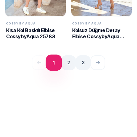
COSSY BY AQUA
COSSY BY AQUA
Kısa Kol Baskılı Elbise
Kolsuz Düğme Detay
CossybyAqua 25788
Elbise CossybyAqua
25785
west
east
1
2
3