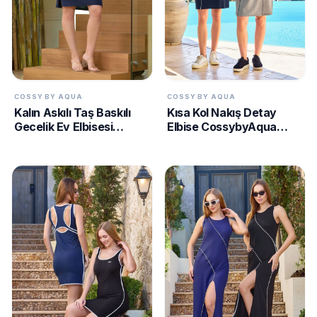
COSSY BY AQUA
COSSY BY AQUA
Kalın Askılı Taş Baskılı
Kısa Kol Nakış Detay
Gecelik Ev Elbisesi
Elbise CossybyAqua
CossybyAqua 25529
25787