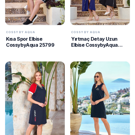
COSSY BY AQUA
COSSY BY AQUA
Kısa Spor Elbise
Yırtmaç Detay Uzun
CossybyAqua 25799
Elbise CossybyAqua
25810