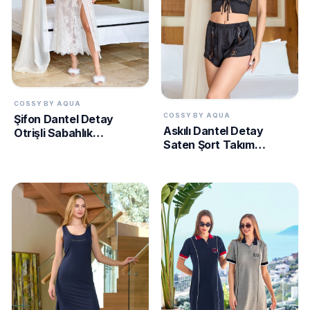
COSSY BY AQUA
COSSY BY AQUA
Şifon Dantel Detay
Askılı Dantel Detay
Otrişli Sabahlık
Saten Şort Takım
CossybyAqua 25598
CossybyAqua 25590