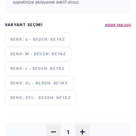
sepetinize ekleyerek teklif alınız.
KURUMSAL
HAKKIMIZDA
VARYANT SEÇIMI
BEDEN TABLOSU
İLETİŞİM
KAMPANYALAR
RENK: S - BEDEN: BEYAZ
TESLIMAT
ŞARTLARI
RENK: M - BEDEN: BEYAZ
RENK: L - BEDEN: BEYAZ
7/24
DESTEK
+90
call
RENK: XL - BEDEN: BEYAZ
537
296 12
55
RENK: XXL - BEDEN: BEYAZ
remove
add