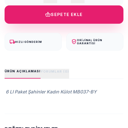
shopping_basket
SEPETE EKLE
local_shipping
verified_user
ORIJINAL ÜRÜN
HIZLI GÖNDERIM
GARANTISI
ÜRÜN AÇIKLAMASI
YORUMLAR (0)
6 LI Paket Şahinler Kadın Külot MB037-BY