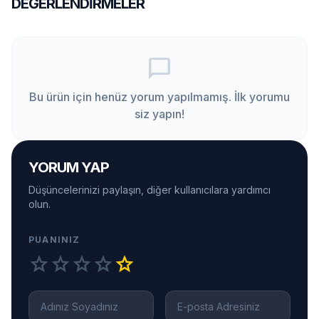
DEĞERLENDIRMELER
chat_bubble_outline
Bu ürün için henüz yorum yapılmamış. İlk yorumu
siz yapın!
YORUM YAP
Düşüncelerinizi paylaşın, diğer kullanıcılara yardımcı
olun.
PUANINIZ
star
star
star
star
star