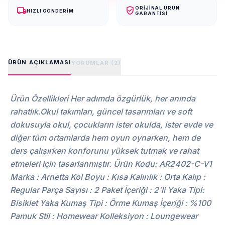
local_shipping
verified_user
ORIJINAL ÜRÜN
HIZLI GÖNDERIM
GARANTISI
ÜRÜN AÇIKLAMASI
YORUMLAR (2)
Ürün Özellikleri Her adımda özgürlük, her anında
rahatlık.Okul takımları, güncel tasarımları ve soft
dokusuyla okul, çocukların ister okulda, ister evde ve
diğer tüm ortamlarda hem oyun oynarken, hem de
ders çalışırken konforunu yüksek tutmak ve rahat
etmeleri için tasarlanmıştır. Ürün Kodu: AR2402-C-V1
Marka : Arnetta Kol Boyu : Kısa Kalınlık : Orta Kalıp :
Regular Parça Sayısı : 2 Paket İçeriği : 2'li Yaka Tipi:
Bisiklet Yaka Kumaş Tipi : Örme Kumaş İçeriği : %100
Pamuk Stil : Homewear Kolleksiyon : Loungewear