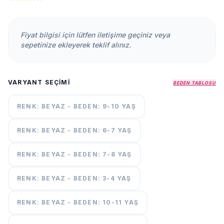
KURUMSAL
HAKKIMIZDA
Fiyat bilgisi için lütfen iletişime geçiniz veya
İLETİŞİM
sepetinize ekleyerek teklif alınız.
KAMPANYALAR
TESLIMAT
VARYANT SEÇIMI
ŞARTLARI
BEDEN TABLOSU
RENK: BEYAZ - BEDEN: 9-10 YAŞ
7/24
DESTEK
+90
RENK: BEYAZ - BEDEN: 6-7 YAŞ
call
537
296 12
RENK: BEYAZ - BEDEN: 7-8 YAŞ
55
RENK: BEYAZ - BEDEN: 3-4 YAŞ
RENK: BEYAZ - BEDEN: 10-11 YAŞ