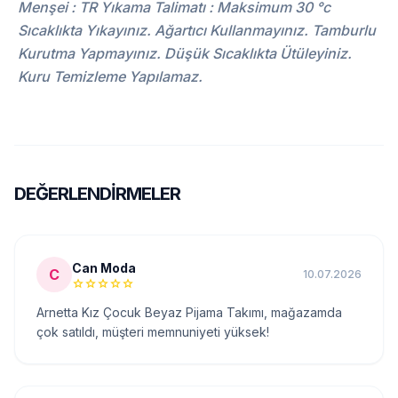
Menşei : TR Yıkama Talimatı : Maksimum 30 °c
Sıcaklıkta Yıkayınız. Ağartıcı Kullanmayınız. Tamburlu
Kurutma Yapmayınız. Düşük Sıcaklıkta Ütüleyiniz.
Kuru Temizleme Yapılamaz.
DEĞERLENDIRMELER
Can Moda
C
10.07.2026
star
star
star
star
star
Arnetta Kız Çocuk Beyaz Pijama Takımı, mağazamda
çok satıldı, müşteri memnuniyeti yüksek!