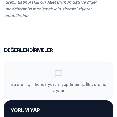
üretilmiştir. Askılı Gri Atlet ürünümüzü ve diğer
modellerimizi incelemek için sitemizi ziyaret
edebilirsiniz.
DEĞERLENDIRMELER
chat_bubble_outline
Bu ürün için henüz yorum yapılmamış. İlk yorumu
siz yapın!
YORUM YAP