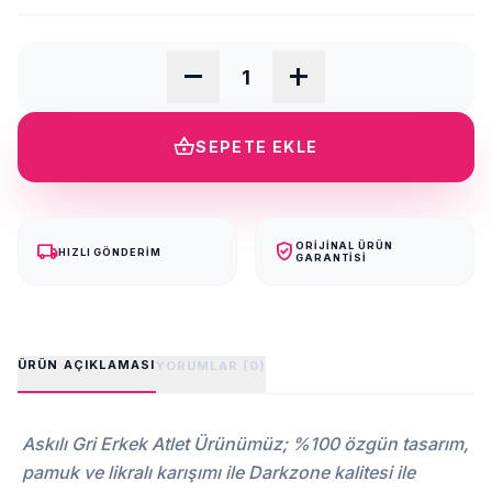
remove
add
shopping_basket
SEPETE EKLE
local_shipping
verified_user
ORIJINAL ÜRÜN
HIZLI GÖNDERIM
GARANTISI
ÜRÜN AÇIKLAMASI
YORUMLAR (0)
Askılı Gri Erkek Atlet Ürünümüz; %100 özgün tasarım,
pamuk ve likralı karışımı ile Darkzone kalitesi ile