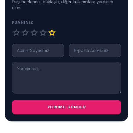
Düşüncelerinizi paylaşın, diğer kullanıcılara yardımcı
olun.
PUANINIZ
star
star
star
star
star
YORUMU GÖNDER