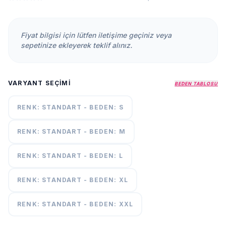
KURUMSAL
HAKKIMIZDA
Fiyat bilgisi için lütfen iletişime geçiniz veya
İLETİŞİM
sepetinize ekleyerek teklif alınız.
KAMPANYALAR
TESLIMAT
VARYANT SEÇIMI
ŞARTLARI
BEDEN TABLOSU
RENK: STANDART - BEDEN: S
7/24
DESTEK
+90
RENK: STANDART - BEDEN: M
call
537
296 12
RENK: STANDART - BEDEN: L
55
RENK: STANDART - BEDEN: XL
RENK: STANDART - BEDEN: XXL