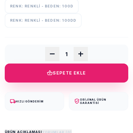
RENK: RENKLI - BEDEN: 100D
RENK: RENKLI - BEDEN: 100DD
remove
add
shopping_basket
SEPETE EKLE
local_shipping
verified_user
ORIJINAL ÜRÜN
HIZLI GÖNDERIM
GARANTISI
ÜRÜN AÇIKLAMASI
YORUMLAR (0)