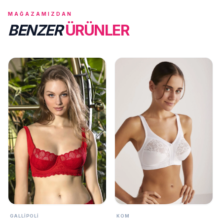
MAĞAZAMIZDAN
BENZER
ÜRÜNLER
GALLIPOLI
KOM