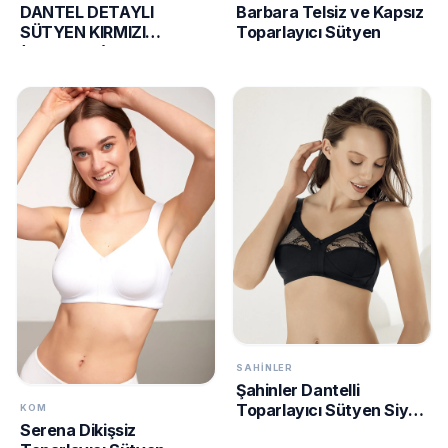
DANTEL DETAYLI
Barbara Telsiz ve Kapsız
SÜTYEN KIRMIZI
Toparlayıcı Sütyen
(MGP11320)
SAHINLER
Şahinler Dantelli
Toparlayıcı Sütyen Siyah
KOM
Serena Dikişsiz
M8050