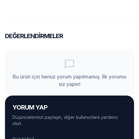
DEĞERLENDIRMELER
chat_bubble_outline
Bu ürün için henüz yorum yapılmamış. İlk yorumu
siz yapın!
YORUM YAP
Düşüncelerinizi paylaşın, diğer kullanıcılara yardımcı
olun.
PUANINIZ