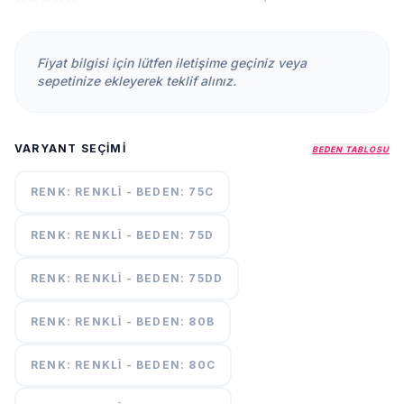
KURUMSAL
HAKKIMIZDA
Fiyat bilgisi için lütfen iletişime geçiniz veya
İLETİŞİM
sepetinize ekleyerek teklif alınız.
KAMPANYALAR
TESLIMAT
VARYANT SEÇIMI
ŞARTLARI
BEDEN TABLOSU
RENK: RENKLI - BEDEN: 75C
7/24
DESTEK
+90
RENK: RENKLI - BEDEN: 75D
call
537
296 12
RENK: RENKLI - BEDEN: 75DD
55
RENK: RENKLI - BEDEN: 80B
RENK: RENKLI - BEDEN: 80C