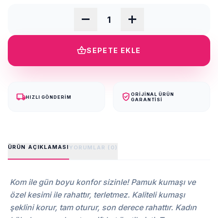
remove
add
shopping_basket
SEPETE EKLE
local_shipping
verified_user
ORIJINAL ÜRÜN
HIZLI GÖNDERIM
GARANTISI
ÜRÜN AÇIKLAMASI
YORUMLAR (0)
Kom ile gün boyu konfor sizinle! Pamuk kumaşı ve
özel kesimi ile rahattır, terletmez. Kaliteli kumaşı
şeklini korur, tam oturur, son derece rahattır. Kadın