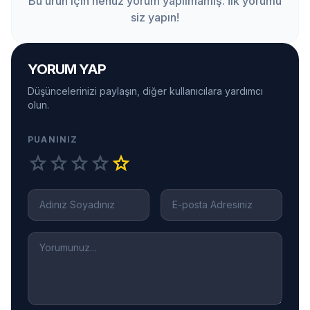
Bu ürün için henüz yorum yapılmamış. İlk yorumu
siz yapın!
YORUM YAP
Düşüncelerinizi paylaşın, diğer kullanıcılara yardımcı
olun.
PUANINIZ
star
star
star
star
star