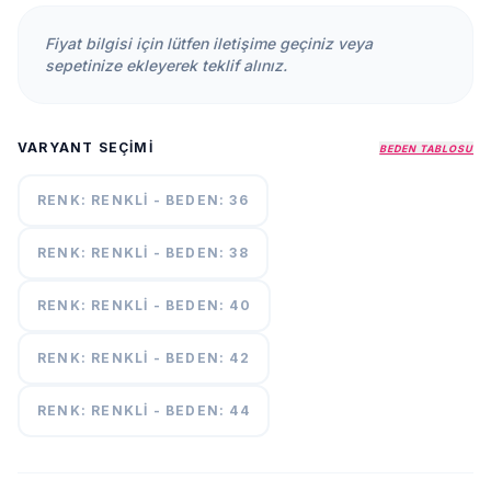
KURUMSAL
Fiyat bilgisi için lütfen iletişime geçiniz veya
HAKKIMIZDA
sepetinize ekleyerek teklif alınız.
İLETİŞİM
KAMPANYALAR
VARYANT SEÇIMI
BEDEN TABLOSU
TESLIMAT
ŞARTLARI
RENK: RENKLI - BEDEN: 36
RENK: RENKLI - BEDEN: 38
7/24
DESTEK
+90
call
537
RENK: RENKLI - BEDEN: 40
296 12
55
RENK: RENKLI - BEDEN: 42
RENK: RENKLI - BEDEN: 44