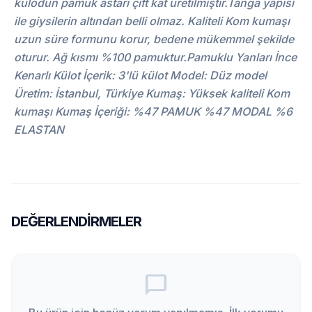
külodun pamuk astarı çift kat üretilmiştir.Tanga yapısı
ile giysilerin altından belli olmaz. Kaliteli Kom kumaşı
uzun süre formunu korur, bedene mükemmel şekilde
oturur. Ağ kısmı %100 pamuktur.Pamuklu Yanları İnce
Kenarlı Külot İçerik: 3'lü külot Model: Düz model
Üretim: İstanbul, Türkiye Kumaş: Yüksek kaliteli Kom
kumaşı Kumaş İçeriği: %47 PAMUK %47 MODAL %6
ELASTAN
DEĞERLENDIRMELER
chat_bubble_outline