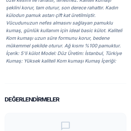
özel kesimi ile rahattır, terletmez. Kaliteli kumaşı
şeklini korur, tam oturur, son derece rahattır. Kadın
külodun pamuk astarı çift kat üretilmiştir.
Vücudunuzun nefes almasını sağlayan pamuklu
kumaş, günlük kullanım için ideal basic külot. Kaliteli
Kom kumaşı uzun süre formunu korur, bedene
mükemmel şekilde oturur. Ağ kısmı %100 pamuktur.
İçerik: 5'li külot Model: Düz Üretim: İstanbul, Türkiye
Kumaş: Yüksek kaliteli Kom kumaşı Kumaş İçeriği:
DEĞERLENDIRMELER
chat_bubble_outline