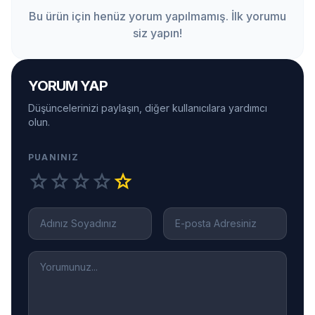
Bu ürün için henüz yorum yapılmamış. İlk yorumu
siz yapın!
YORUM YAP
Düşüncelerinizi paylaşın, diğer kullanıcılara yardımcı
olun.
PUANINIZ
star
star
star
star
star