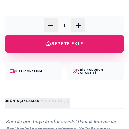
remove
add
shopping_basket
SEPETE EKLE
local_shipping
verified_user
ORIJINAL ÜRÜN
HIZLI GÖNDERIM
GARANTISI
ÜRÜN AÇIKLAMASI
YORUMLAR (0)
Kom ile gün boyu konfor sizinle! Pamuk kumaşı ve