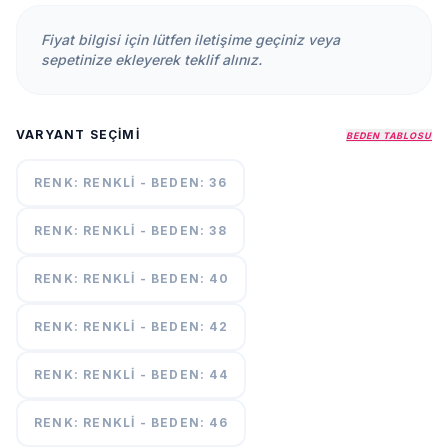
KURUMSAL
Fiyat bilgisi için lütfen iletişime geçiniz veya
HAKKIMIZDA
sepetinize ekleyerek teklif alınız.
İLETİŞİM
KAMPANYALAR
VARYANT SEÇIMI
BEDEN TABLOSU
TESLIMAT
ŞARTLARI
RENK: RENKLI - BEDEN: 36
RENK: RENKLI - BEDEN: 38
7/24
DESTEK
+90
call
537
RENK: RENKLI - BEDEN: 40
296 12
55
RENK: RENKLI - BEDEN: 42
RENK: RENKLI - BEDEN: 44
RENK: RENKLI - BEDEN: 46