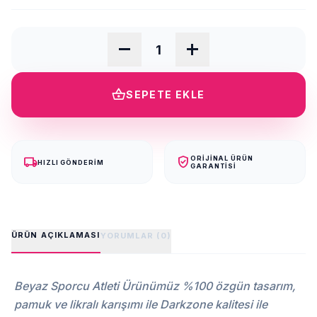
remove
add
shopping_basket
SEPETE EKLE
local_shipping
verified_user
ORIJINAL ÜRÜN
HIZLI GÖNDERIM
GARANTISI
ÜRÜN AÇIKLAMASI
YORUMLAR (0)
Beyaz Sporcu Atleti Ürünümüz %100 özgün tasarım,
pamuk ve likralı karışımı ile Darkzone kalitesi ile