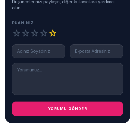
Düşüncelerinizi paylaşın, diğer kullanıcılara yardımcı
olun.
PUANINIZ
star
star
star
star
star
YORUMU GÖNDER