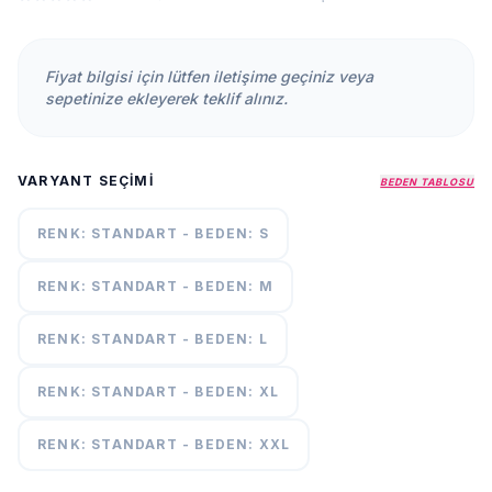
KURUMSAL
HAKKIMIZDA
Fiyat bilgisi için lütfen iletişime geçiniz veya
İLETİŞİM
sepetinize ekleyerek teklif alınız.
KAMPANYALAR
TESLIMAT
VARYANT SEÇIMI
ŞARTLARI
BEDEN TABLOSU
RENK: STANDART - BEDEN: S
7/24
DESTEK
+90
RENK: STANDART - BEDEN: M
call
537
296 12
RENK: STANDART - BEDEN: L
55
RENK: STANDART - BEDEN: XL
RENK: STANDART - BEDEN: XXL