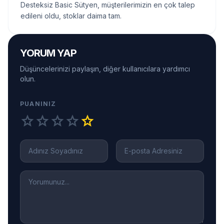
Desteksiz Basic Sütyen, müşterilerimizin en çok talep
edileni oldu, stoklar daima tam.
YORUM YAP
Düşüncelerinizi paylaşın, diğer kullanıcılara yardımcı
olun.
PUANINIZ
star
star
star
star
star