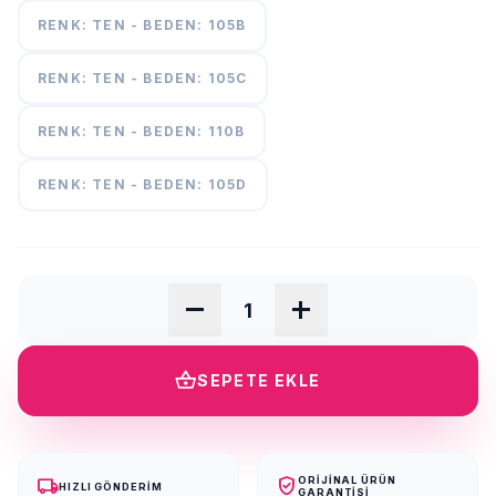
RENK: TEN - BEDEN: 105B
RENK: TEN - BEDEN: 105C
RENK: TEN - BEDEN: 110B
RENK: TEN - BEDEN: 105D
remove
add
shopping_basket
SEPETE EKLE
local_shipping
verified_user
ORIJINAL ÜRÜN
HIZLI GÖNDERIM
GARANTISI