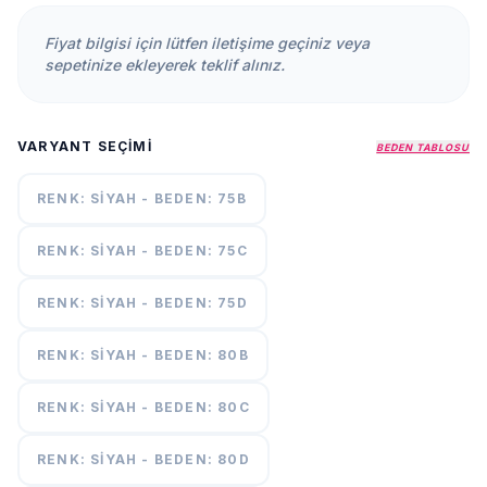
KURUMSAL
Fiyat bilgisi için lütfen iletişime geçiniz veya
HAKKIMIZDA
sepetinize ekleyerek teklif alınız.
İLETİŞİM
KAMPANYALAR
VARYANT SEÇIMI
BEDEN TABLOSU
TESLIMAT
ŞARTLARI
RENK: SIYAH - BEDEN: 75B
RENK: SIYAH - BEDEN: 75C
7/24
DESTEK
+90
call
537
RENK: SIYAH - BEDEN: 75D
296 12
55
RENK: SIYAH - BEDEN: 80B
RENK: SIYAH - BEDEN: 80C
RENK: SIYAH - BEDEN: 80D