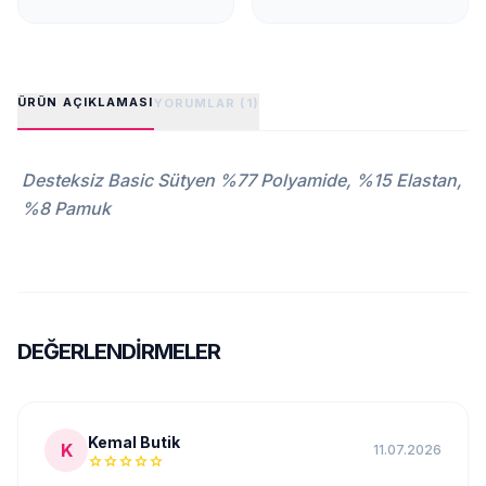
ÜRÜN AÇIKLAMASI
YORUMLAR (1)
​Desteksiz Basic Sütyen %77 Polyamide, %15 Elastan,
%8 Pamuk
DEĞERLENDIRMELER
Kemal Butik
K
11.07.2026
star
star
star
star
star