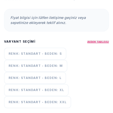
KURUMSAL
HAKKIMIZDA
Fiyat bilgisi için lütfen iletişime geçiniz veya
İLETİŞİM
sepetinize ekleyerek teklif alınız.
KAMPANYALAR
TESLIMAT
VARYANT SEÇIMI
ŞARTLARI
BEDEN TABLOSU
RENK: STANDART - BEDEN: S
7/24
DESTEK
+90
RENK: STANDART - BEDEN: M
call
537
296 12
RENK: STANDART - BEDEN: L
55
RENK: STANDART - BEDEN: XL
RENK: STANDART - BEDEN: XXL