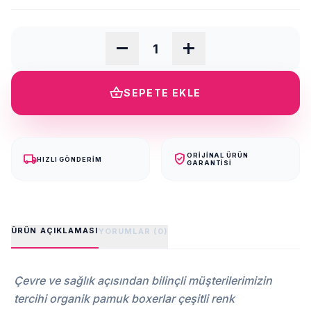
remove
add
shopping_basket
SEPETE EKLE
local_shipping
verified_user
ORIJINAL ÜRÜN
HIZLI GÖNDERIM
GARANTISI
ÜRÜN AÇIKLAMASI
YORUMLAR (0)
Çevre ve sağlık açısından bilinçli müşterilerimizin
tercihi organik pamuk boxerlar çeşitli renk