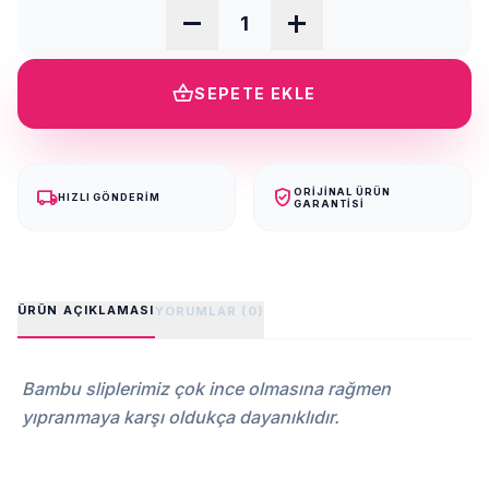
remove
add
shopping_basket
SEPETE EKLE
local_shipping
verified_user
ORIJINAL ÜRÜN
HIZLI GÖNDERIM
GARANTISI
ÜRÜN AÇIKLAMASI
YORUMLAR (0)
Bambu sliplerimiz çok ince olmasına rağmen
yıpranmaya karşı oldukça dayanıklıdır.