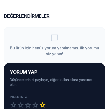
DEĞERLENDIRMELER
chat_bubble_outline
Bu ürün için henüz yorum yapılmamış. İlk yorumu
siz yapın!
YORUM YAP
Düşüncelerinizi paylaşın, diğer kullanıcılara yardımcı
olun.
PUANINIZ
star
star
star
star
star