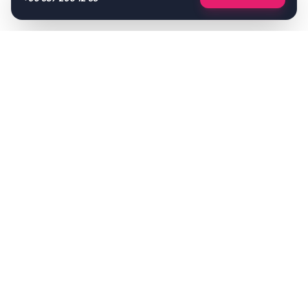
Türkiye'nin öncü toptan çeyiz ve iç giyim platformu. B2B
çözümlerimizle işletmenizin büyümesine ortak oluyoruz.
KURUMSAL