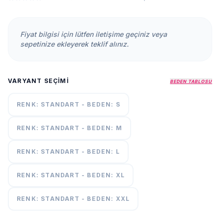
KURUMSAL
HAKKIMIZDA
Fiyat bilgisi için lütfen iletişime geçiniz veya
İLETİŞİM
sepetinize ekleyerek teklif alınız.
KAMPANYALAR
TESLIMAT
VARYANT SEÇIMI
ŞARTLARI
BEDEN TABLOSU
RENK: STANDART - BEDEN: S
7/24
DESTEK
+90
RENK: STANDART - BEDEN: M
call
537
296 12
RENK: STANDART - BEDEN: L
55
RENK: STANDART - BEDEN: XL
RENK: STANDART - BEDEN: XXL