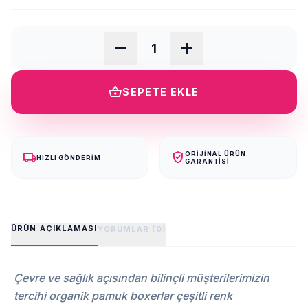
remove
add
shopping_basket
SEPETE EKLE
local_shipping
verified_user
ORIJINAL ÜRÜN
HIZLI GÖNDERIM
GARANTISI
ÜRÜN AÇIKLAMASI
YORUMLAR (0)
Çevre ve sağlık açısından bilinçli müşterilerimizin
tercihi organik pamuk boxerlar çeşitli renk