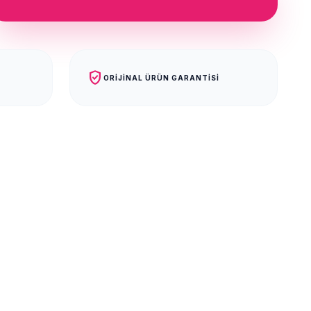
verified_user
ORIJINAL ÜRÜN GARANTISI