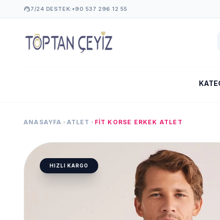
support_agent
7/24 DESTEK:
+90 537 296 12 55
KATE
ANASAYFA
ATLET
FIT KORSE ERKEK ATLET
chevron_right
chevron_right
HIZLI KARGO