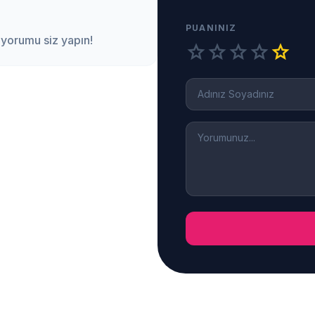
PUANINIZ
 yorumu siz yapın!
star
star
star
star
star