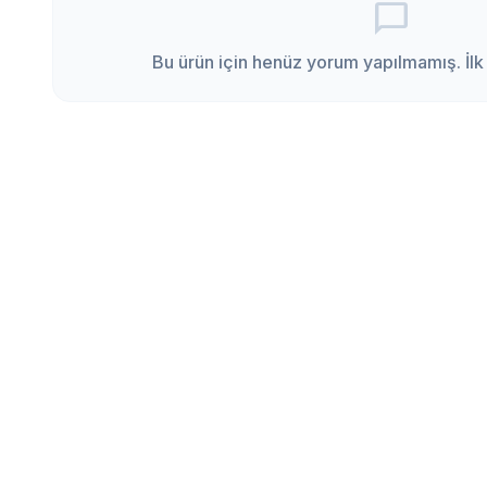
chat_bubble_outline
Bu ürün için henüz yorum yapılmamış. İlk