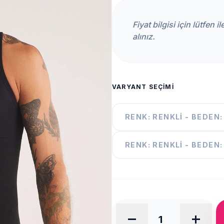
Fiyat bilgisi için lütfen 
alınız.
VARYANT SEÇIMI
RENK: RENKLI - BEDEN:
RENK: RENKLI - BEDEN:
remove
add