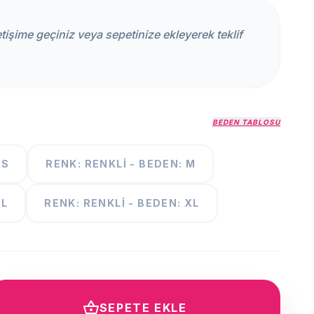
iletişime geçiniz veya sepetinize ekleyerek teklif
BEDEN TABLOSU
 S
RENK: RENKLI - BEDEN: M
 L
RENK: RENKLI - BEDEN: XL
shopping_basket
SEPETE EKLE