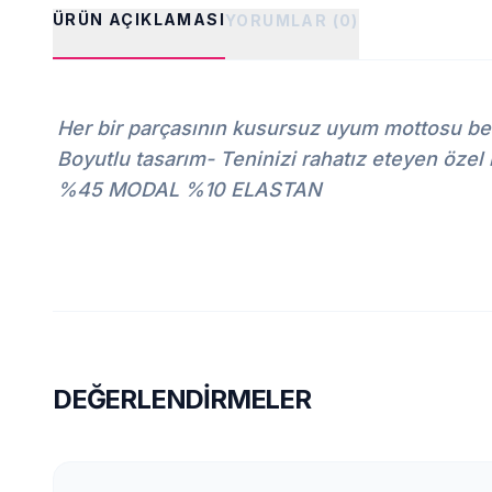
ÜRÜN AÇIKLAMASI
YORUMLAR (0)
Her bir parçasının kusursuz uyum mottosu be
Boyutlu tasarım- Teninizi rahatız eteyen öze
%45 MODAL %10 ELASTAN
DEĞERLENDIRMELER