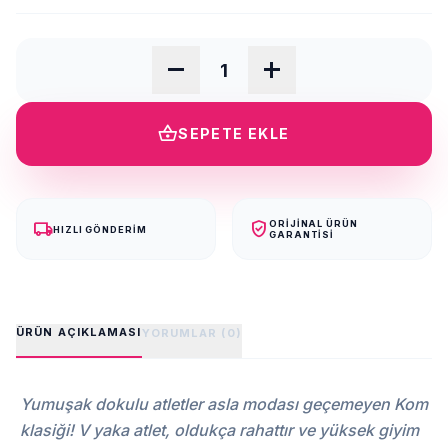
remove
add
shopping_basket
SEPETE EKLE
local_shipping
verified_user
ORIJINAL ÜRÜN
HIZLI GÖNDERIM
GARANTISI
ÜRÜN AÇIKLAMASI
YORUMLAR (0)
Yumuşak dokulu atletler asla modası geçemeyen Kom
klasiği! V yaka atlet, oldukça rahattır ve yüksek giyim