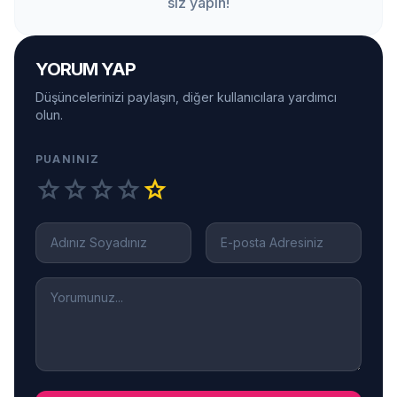
siz yapın!
YORUM YAP
Düşüncelerinizi paylaşın, diğer kullanıcılara yardımcı
olun.
PUANINIZ
star
star
star
star
star