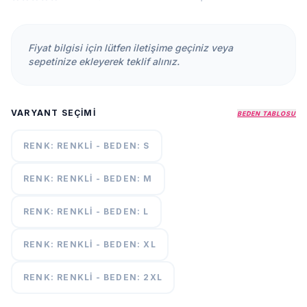
KURUMSAL
HAKKIMIZDA
Fiyat bilgisi için lütfen iletişime geçiniz veya
İLETİŞİM
sepetinize ekleyerek teklif alınız.
KAMPANYALAR
TESLIMAT
VARYANT SEÇIMI
ŞARTLARI
BEDEN TABLOSU
RENK: RENKLI - BEDEN: S
7/24
DESTEK
+90
RENK: RENKLI - BEDEN: M
call
537
296 12
RENK: RENKLI - BEDEN: L
55
RENK: RENKLI - BEDEN: XL
RENK: RENKLI - BEDEN: 2XL