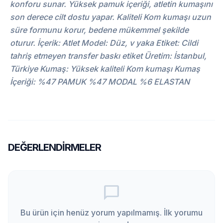
konforu sunar. Yüksek pamuk içeriği, atletin kumaşını
son derece cilt dostu yapar. Kaliteli Kom kumaşı uzun
süre formunu korur, bedene mükemmel şekilde
oturur. İçerik: Atlet Model: Düz, v yaka Etiket: Cildi
tahriş etmeyen transfer baskı etiket Üretim: İstanbul,
Türkiye Kumaş: Yüksek kaliteli Kom kumaşı Kumaş
İçeriği: %47 PAMUK %47 MODAL %6 ELASTAN
DEĞERLENDIRMELER
chat_bubble_outline
Bu ürün için henüz yorum yapılmamış. İlk yorumu