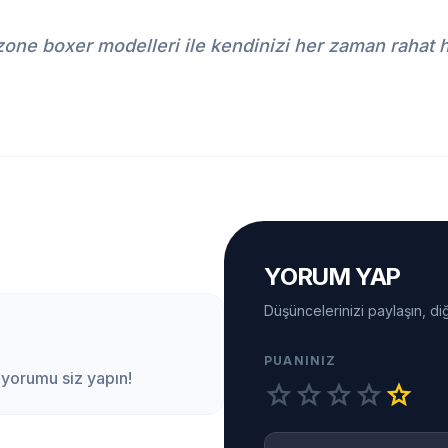
zone boxer modelleri ile kendinizi her zaman rahat 
YORUM YAP
Düşüncelerinizi paylaşın, diğ
PUANINIZ
 yorumu siz yapın!
star
star
star
star
star