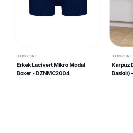
DARKZONE
DARKZONE
Erkek Lacivert Mikro Modal
Karpuz D
Boxer - DZNMC2004
Baskılı)