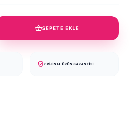
shopping_basket
SEPETE EKLE
verified_user
ORIJINAL ÜRÜN GARANTISI