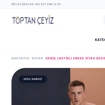
support_agent
7/24 DESTEK:
+90 537 296 12 55
KATE
ANASAYFA
BOXER
chevron_right
chevron_right
HIZLI KARGO