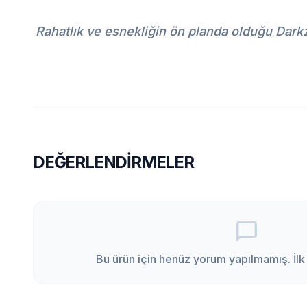
Rahatlık ve esnekliğin ön planda olduğu Dark
DEĞERLENDIRMELER
chat_bubble_outline
Bu ürün için henüz yorum yapılmamış. İlk