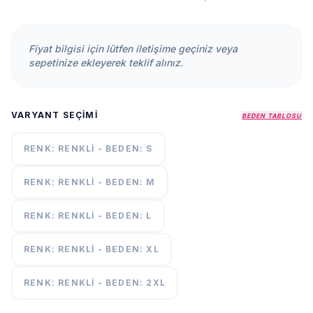
KURUMSAL
HAKKIMIZDA
Fiyat bilgisi için lütfen iletişime geçiniz veya
İLETİŞİM
sepetinize ekleyerek teklif alınız.
KAMPANYALAR
TESLIMAT
VARYANT SEÇIMI
ŞARTLARI
BEDEN TABLOSU
RENK: RENKLI - BEDEN: S
7/24
DESTEK
+90
RENK: RENKLI - BEDEN: M
call
537
296 12
RENK: RENKLI - BEDEN: L
55
RENK: RENKLI - BEDEN: XL
RENK: RENKLI - BEDEN: 2XL