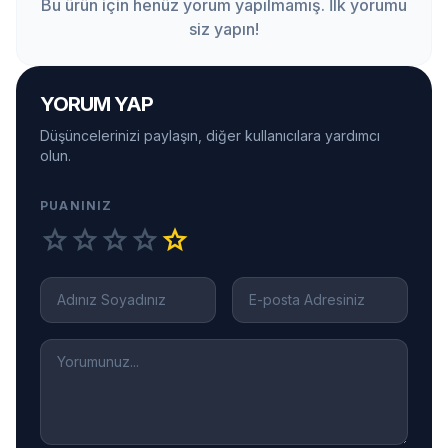
Bu ürün için henüz yorum yapılmamış. İlk yorumu
siz yapın!
YORUM YAP
Düşüncelerinizi paylaşın, diğer kullanıcılara yardımcı
olun.
PUANINIZ
star
star
star
star
star