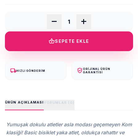
remove
add
shopping_basket
SEPETE EKLE
local_shipping
verified_user
ORIJINAL ÜRÜN
HIZLI GÖNDERIM
GARANTISI
ÜRÜN AÇIKLAMASI
YORUMLAR (0)
Yumuşak dokulu atletler asla modası geçemeyen Kom
klasiği! Basic bisiklet yaka atlet, oldukça rahattır ve