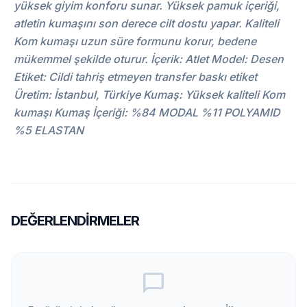
yüksek giyim konforu sunar. Yüksek pamuk içeriği,
atletin kumaşını son derece cilt dostu yapar. Kaliteli
Kom kumaşı uzun süre formunu korur, bedene
mükemmel şekilde oturur. İçerik: Atlet Model: Desen
Etiket: Cildi tahriş etmeyen transfer baskı etiket
Üretim: İstanbul, Türkiye Kumaş: Yüksek kaliteli Kom
kumaşı Kumaş İçeriği: %84 MODAL %11 POLYAMID
%5 ELASTAN
DEĞERLENDIRMELER
chat_bubble_outline