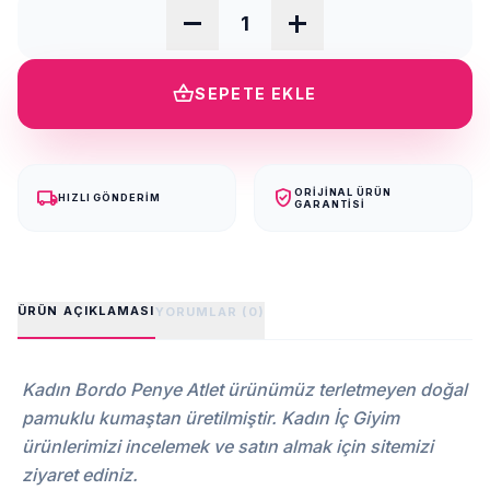
remove
add
shopping_basket
SEPETE EKLE
local_shipping
verified_user
ORIJINAL ÜRÜN
HIZLI GÖNDERIM
GARANTISI
ÜRÜN AÇIKLAMASI
YORUMLAR (0)
Kadın Bordo Penye Atlet ürünümüz terletmeyen doğal
pamuklu kumaştan üretilmiştir. Kadın İç Giyim
ürünlerimizi incelemek ve satın almak için sitemizi
ziyaret ediniz.