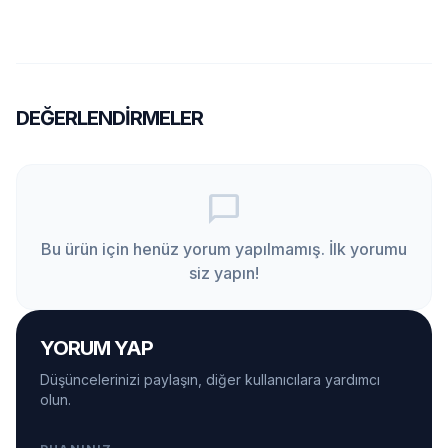
DEĞERLENDIRMELER
chat_bubble_outline
Bu ürün için henüz yorum yapılmamış. İlk yorumu
siz yapın!
YORUM YAP
Düşüncelerinizi paylaşın, diğer kullanıcılara yardımcı
olun.