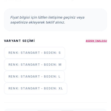
KURUMSAL
HAKKIMIZDA
Fiyat bilgisi için lütfen iletişime geçiniz veya
İLETİŞİM
sepetinize ekleyerek teklif alınız.
KAMPANYALAR
TESLIMAT
VARYANT SEÇIMI
ŞARTLARI
BEDEN TABLOSU
RENK: STANDART - BEDEN: S
7/24
DESTEK
+90
RENK: STANDART - BEDEN: M
call
537
296 12
RENK: STANDART - BEDEN: L
55
RENK: STANDART - BEDEN: XL