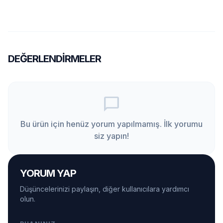
DEĞERLENDIRMELER
chat_bubble_outline
Bu ürün için henüz yorum yapılmamış. İlk yorumu
siz yapın!
YORUM YAP
Düşüncelerinizi paylaşın, diğer kullanıcılara yardımcı
olun.