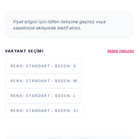
KURUMSAL
HAKKIMIZDA
Fiyat bilgisi için lütfen iletişime geçiniz veya
İLETİŞİM
sepetinize ekleyerek teklif alınız.
KAMPANYALAR
TESLIMAT
VARYANT SEÇIMI
ŞARTLARI
BEDEN TABLOSU
RENK: STANDART - BEDEN: S
7/24
DESTEK
+90
RENK: STANDART - BEDEN: M
call
537
296 12
RENK: STANDART - BEDEN: L
55
RENK: STANDART - BEDEN: XL