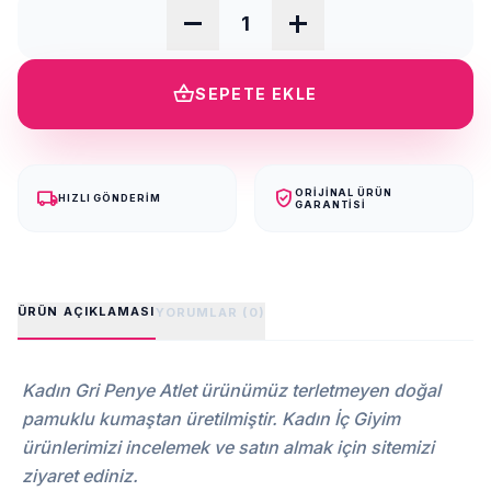
remove
add
shopping_basket
SEPETE EKLE
local_shipping
verified_user
ORIJINAL ÜRÜN
HIZLI GÖNDERIM
GARANTISI
ÜRÜN AÇIKLAMASI
YORUMLAR (0)
Kadın Gri Penye Atlet ürünümüz terletmeyen doğal
pamuklu kumaştan üretilmiştir. Kadın İç Giyim
ürünlerimizi incelemek ve satın almak için sitemizi
ziyaret ediniz.