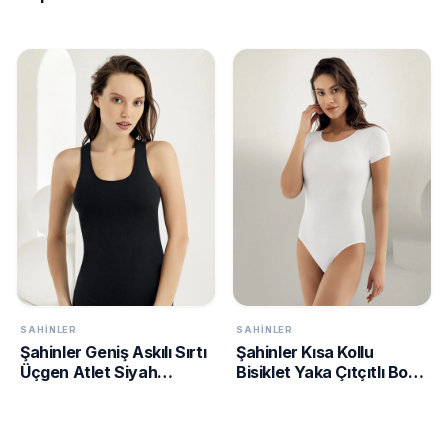
MB214-Ten
SAHINLER
SAHINLER
Şahinler Geniş Askılı Sırtı
Şahinler Kısa Kollu
Üçgen Atlet Siyah
Bisiklet Yaka Çıtçıtlı Body
MB804
Beyaz MB860