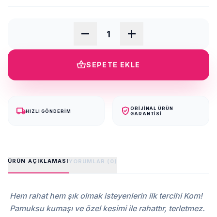
remove
add
shopping_basket
SEPETE EKLE
local_shipping
verified_user
ORIJINAL ÜRÜN
HIZLI GÖNDERIM
GARANTISI
ÜRÜN AÇIKLAMASI
YORUMLAR (0)
Hem rahat hem şık olmak isteyenlerin ilk tercihi Kom!
Pamuksu kumaşı ve özel kesimi ile rahattır, terletmez.