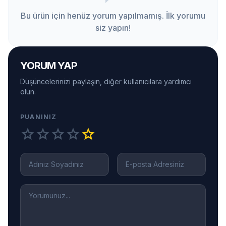
Bu ürün için henüz yorum yapılmamış. İlk yorumu
siz yapın!
YORUM YAP
Düşüncelerinizi paylaşın, diğer kullanıcılara yardımcı
olun.
PUANINIZ
star
star
star
star
star