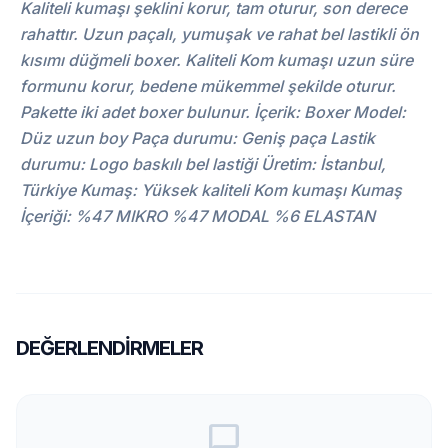
Kaliteli kumaşı şeklini korur, tam oturur, son derece
rahattır. Uzun paçalı, yumuşak ve rahat bel lastikli ön
kısımı düğmeli boxer. Kaliteli Kom kumaşı uzun süre
formunu korur, bedene mükemmel şekilde oturur.
Pakette iki adet boxer bulunur. İçerik: Boxer Model:
Düz uzun boy Paça durumu: Geniş paça Lastik
durumu: Logo baskılı bel lastiği Üretim: İstanbul,
Türkiye Kumaş: Yüksek kaliteli Kom kumaşı Kumaş
İçeriği: %47 MIKRO %47 MODAL %6 ELASTAN
DEĞERLENDIRMELER
chat_bubble_outline