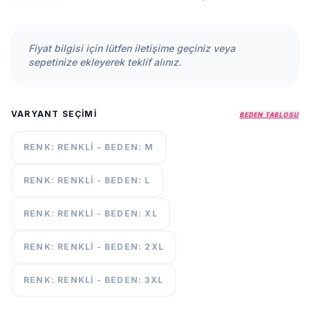
KURUMSAL
HAKKIMIZDA
Fiyat bilgisi için lütfen iletişime geçiniz veya
İLETİŞİM
sepetinize ekleyerek teklif alınız.
KAMPANYALAR
TESLIMAT
VARYANT SEÇIMI
ŞARTLARI
BEDEN TABLOSU
RENK: RENKLI - BEDEN: M
7/24
DESTEK
+90
RENK: RENKLI - BEDEN: L
call
537
296 12
RENK: RENKLI - BEDEN: XL
55
RENK: RENKLI - BEDEN: 2XL
RENK: RENKLI - BEDEN: 3XL