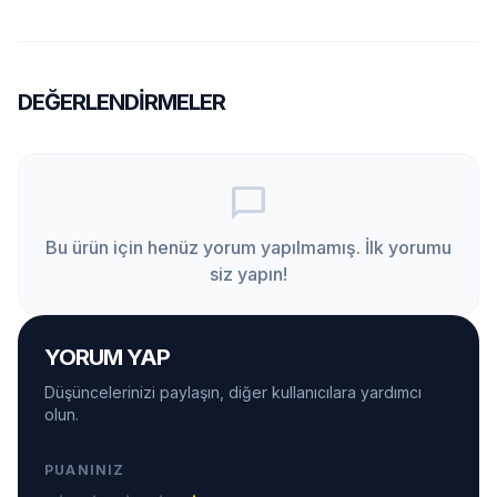
DEĞERLENDIRMELER
chat_bubble_outline
Bu ürün için henüz yorum yapılmamış. İlk yorumu
siz yapın!
YORUM YAP
Düşüncelerinizi paylaşın, diğer kullanıcılara yardımcı
olun.
PUANINIZ