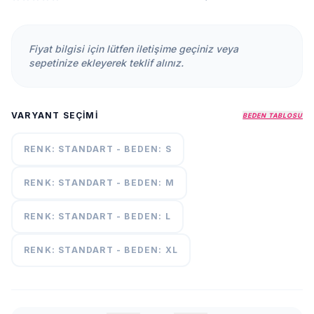
KURUMSAL
HAKKIMIZDA
Fiyat bilgisi için lütfen iletişime geçiniz veya
İLETİŞİM
sepetinize ekleyerek teklif alınız.
KAMPANYALAR
TESLIMAT
VARYANT SEÇIMI
ŞARTLARI
BEDEN TABLOSU
RENK: STANDART - BEDEN: S
7/24
DESTEK
+90
RENK: STANDART - BEDEN: M
call
537
296 12
RENK: STANDART - BEDEN: L
55
RENK: STANDART - BEDEN: XL