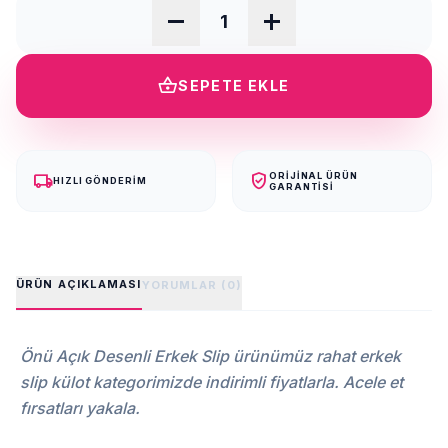
remove
add
shopping_basket
SEPETE EKLE
local_shipping
verified_user
ORIJINAL ÜRÜN
HIZLI GÖNDERIM
GARANTISI
ÜRÜN AÇIKLAMASI
YORUMLAR (0)
Önü Açık Desenli Erkek Slip ürünümüz rahat erkek
slip külot kategorimizde indirimli fiyatlarla. Acele et
fırsatları yakala.