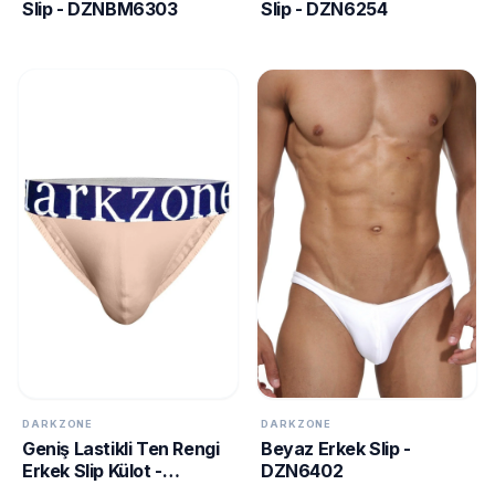
Slip - DZNBM6303
Slip - DZN6254
DARKZONE
DARKZONE
Geniş Lastikli Ten Rengi
Beyaz Erkek Slip -
Erkek Slip Külot -
DZN6402
DZN6189