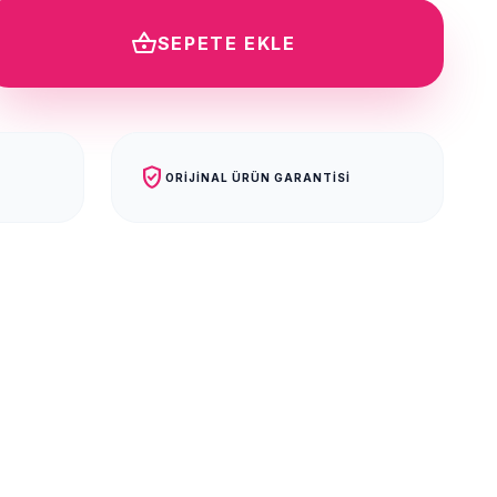
shopping_basket
SEPETE EKLE
verified_user
ORIJINAL ÜRÜN GARANTISI