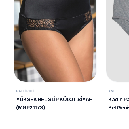
GALLIPOLI
ANIL
YÜKSEK BEL SLİP KÜLOT SİYAH
Kadın P
(MGP21173)
Bel Geniş
(2686)