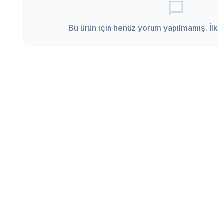
chat_bubble_outline
Bu ürün için henüz yorum yapılmamış. İlk