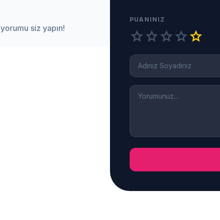
PUANINIZ
 yorumu siz yapın!
star
star
star
star
star