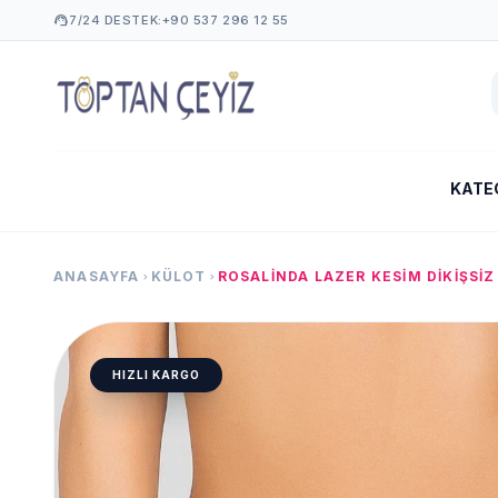
support_agent
7/24 DESTEK:
+90 537 296 12 55
KATE
ANASAYFA
KÜLOT
ROSALINDA LAZER KESIM DIKIŞSIZ
chevron_right
chevron_right
HIZLI KARGO