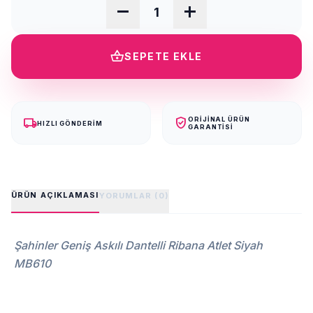
remove
add
shopping_basket
SEPETE EKLE
local_shipping
verified_user
ORIJINAL ÜRÜN
HIZLI GÖNDERIM
GARANTISI
ÜRÜN AÇIKLAMASI
YORUMLAR (0)
Şahinler Geniş Askılı Dantelli Ribana Atlet Siyah
MB610