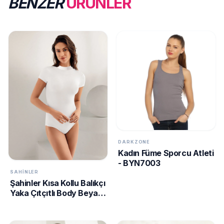
BENZER
ÜRÜNLER
DARKZONE
Kadın Füme Sporcu Atleti
- BYN7003
SAHINLER
Şahinler Kısa Kollu Balıkçı
Yaka Çıtçıtlı Body Beyaz
MB248