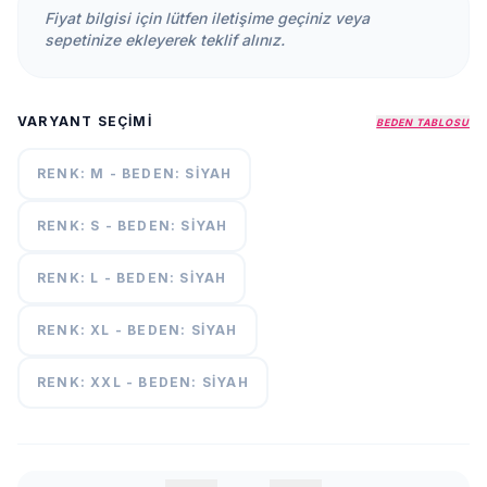
KURUMSAL
Fiyat bilgisi için lütfen iletişime geçiniz veya
sepetinize ekleyerek teklif alınız.
HAKKIMIZDA
İLETİŞİM
VARYANT SEÇIMI
BEDEN TABLOSU
KAMPANYALAR
TESLIMAT
RENK: M - BEDEN: SIYAH
ŞARTLARI
RENK: S - BEDEN: SIYAH
7/24
DESTEK
RENK: L - BEDEN: SIYAH
+90
call
537
296 12
RENK: XL - BEDEN: SIYAH
55
RENK: XXL - BEDEN: SIYAH