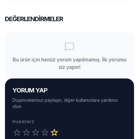
DEĞERLENDIRMELER
chat_bubble_outline
Bu ürün için henüz yorum yapılmamış. İlk yorumu
siz yapın!
YORUM YAP
Düşüncelerinizi paylaşın, diğer kullanıcılara yardımcı
olun.
PUANINIZ
star
star
star
star
star