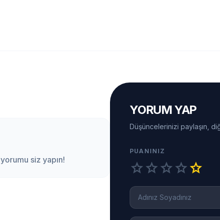
YORUM YAP
Düşüncelerinizi paylaşın, diğ
PUANINIZ
 yorumu siz yapın!
star
star
star
star
star