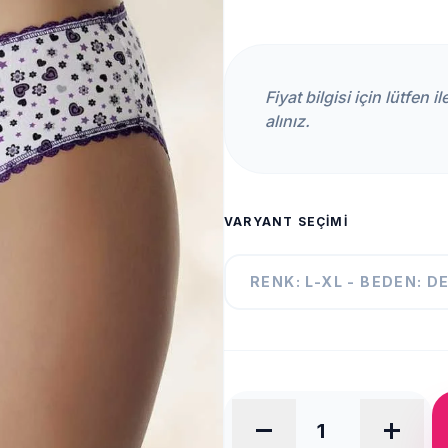
Fiyat bilgisi için lütfen 
alınız.
VARYANT SEÇIMI
RENK: L-XL - BEDEN: D
remove
add