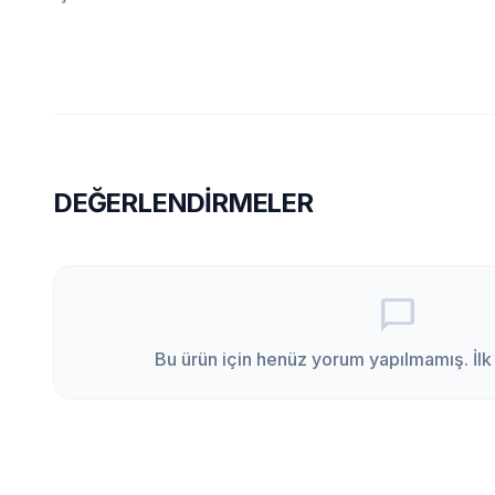
DEĞERLENDIRMELER
chat_bubble_outline
Bu ürün için henüz yorum yapılmamış. İlk