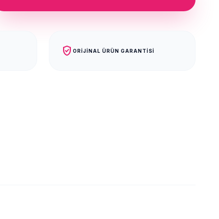
verified_user
ORIJINAL ÜRÜN GARANTISI