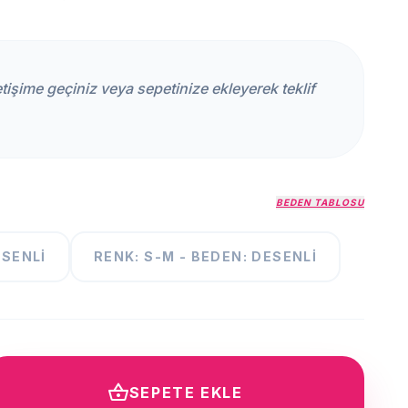
iletişime geçiniz veya sepetinize ekleyerek teklif
BEDEN TABLOSU
ESENLI
RENK: S-M - BEDEN: DESENLI
shopping_basket
SEPETE EKLE