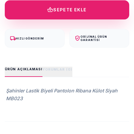
shopping_basket
SEPETE EKLE
local_shipping
verified_user
ORIJINAL ÜRÜN
HIZLI GÖNDERIM
GARANTISI
ÜRÜN AÇIKLAMASI
YORUMLAR (0)
Şahinler Lastik Biyeli Pantolon Ribana Külot Siyah
MB023