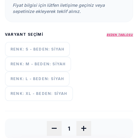
KURUMSAL
Fiyat bilgisi için lütfen iletişime geçiniz veya
sepetinize ekleyerek teklif alınız.
HAKKIMIZDA
İLETİŞİM
VARYANT SEÇIMI
BEDEN TABLOSU
KAMPANYALAR
TESLIMAT
RENK: S - BEDEN: SIYAH
ŞARTLARI
RENK: M - BEDEN: SIYAH
7/24
DESTEK
RENK: L - BEDEN: SIYAH
+90
call
537
296 12
RENK: XL - BEDEN: SIYAH
55
remove
add