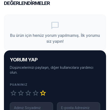
DEĞERLENDIRMELER
chat_bubble_outline
Bu ürün için henüz yorum yapılmamış. İlk yorumu
siz yapın!
YORUM YAP
Düşüncelerinizi paylaşın, diğer kullanıcılara yardımcı
olun.
PUANINIZ
star
star
star
star
star