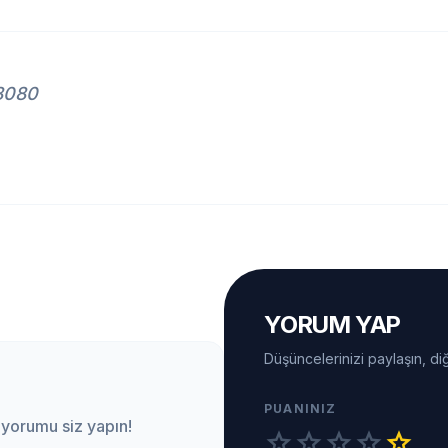
M8080
YORUM YAP
Düşüncelerinizi paylaşın, diğ
PUANINIZ
 yorumu siz yapın!
star
star
star
star
star