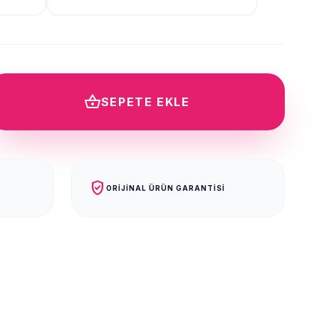
shopping_basket
SEPETE EKLE
verified_user
ORIJINAL ÜRÜN GARANTISI