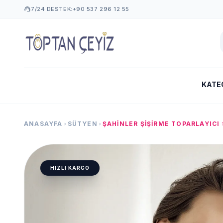
support_agent
7/24 DESTEK:
+90 537 296 12 55
KATE
ANASAYFA
SÜTYEN
chevron_right
chevron_right
HIZLI KARGO