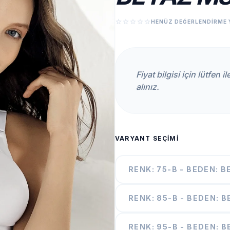
star
star
star
star
star
HENÜZ DEĞERLENDIRME 
Fiyat bilgisi için lütfen 
alınız.
VARYANT SEÇIMI
RENK: 75-B - BEDEN: 
RENK: 85-B - BEDEN: 
RENK: 95-B - BEDEN: 