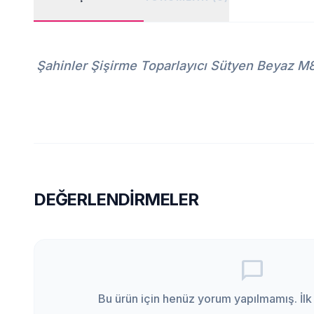
Şahinler Şişirme Toparlayıcı Sütyen Beyaz 
DEĞERLENDIRMELER
chat_bubble_outline
Bu ürün için henüz yorum yapılmamış. İlk