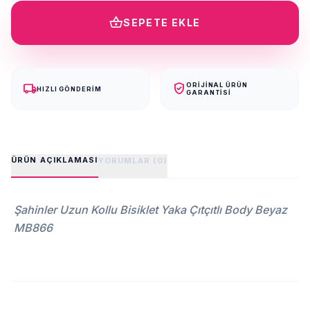
shopping_basket
SEPETE EKLE
local_shipping
verified_user
ORIJINAL ÜRÜN
HIZLI GÖNDERIM
GARANTISI
ÜRÜN AÇIKLAMASI
YORUMLAR (0)
Şahinler Uzun Kollu Bisiklet Yaka Çıtçıtlı Body Beyaz
MB866