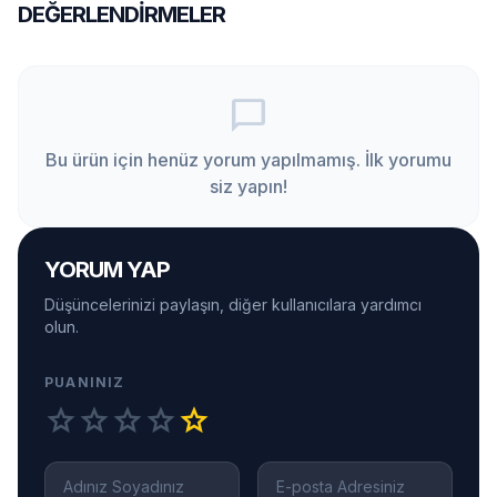
DEĞERLENDIRMELER
chat_bubble_outline
Bu ürün için henüz yorum yapılmamış. İlk yorumu
siz yapın!
YORUM YAP
Düşüncelerinizi paylaşın, diğer kullanıcılara yardımcı
olun.
PUANINIZ
star
star
star
star
star