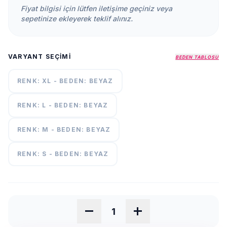
KURUMSAL
Fiyat bilgisi için lütfen iletişime geçiniz veya
sepetinize ekleyerek teklif alınız.
HAKKIMIZDA
İLETİŞİM
VARYANT SEÇIMI
BEDEN TABLOSU
KAMPANYALAR
TESLIMAT
RENK: XL - BEDEN: BEYAZ
ŞARTLARI
RENK: L - BEDEN: BEYAZ
7/24
DESTEK
RENK: M - BEDEN: BEYAZ
+90
call
537
296 12
RENK: S - BEDEN: BEYAZ
55
remove
add