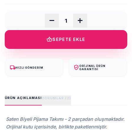
remove
add
shopping_basket
SEPETE EKLE
local_shipping
verified_user
ORIJINAL ÜRÜN
HIZLI GÖNDERIM
GARANTISI
ÜRÜN AÇIKLAMASI
YORUMLAR (2)
Saten Biyeli Pijama Takımı - 2 parçadan oluşmaktadır.
Orijinal kutu içerisinde, birlikte paketlenmiştir.