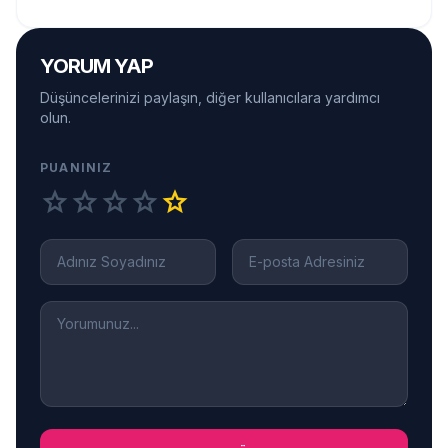
YORUM YAP
Düşüncelerinizi paylaşın, diğer kullanıcılara yardımcı
olun.
PUANINIZ
star
star
star
star
star