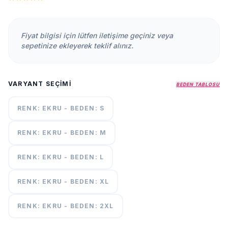
KURUMSAL
HAKKIMIZDA
Fiyat bilgisi için lütfen iletişime geçiniz veya
İLETİŞİM
sepetinize ekleyerek teklif alınız.
KAMPANYALAR
TESLIMAT
VARYANT SEÇIMI
ŞARTLARI
BEDEN TABLOSU
RENK: EKRU - BEDEN: S
7/24
DESTEK
+90
RENK: EKRU - BEDEN: M
call
537
296 12
RENK: EKRU - BEDEN: L
55
RENK: EKRU - BEDEN: XL
RENK: EKRU - BEDEN: 2XL