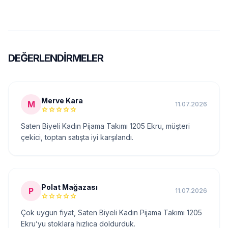
DEĞERLENDIRMELER
Merve Kara
M
11.07.2026
star
star
star
star
star
Saten Biyeli Kadın Pijama Takımı 1205 Ekru, müşteri
çekici, toptan satışta iyi karşılandı.
Polat Mağazası
P
11.07.2026
star
star
star
star
star
Çok uygun fiyat, Saten Biyeli Kadın Pijama Takımı 1205
Ekru’yu stoklara hızlıca doldurduk.