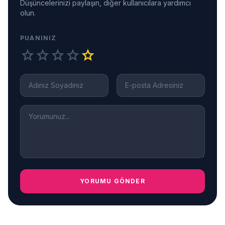
Düşüncelerinizi paylaşın, diğer kullanıcılara yardımcı
olun.
PUANINIZ
star
star
star
star
star
YORUMU GÖNDER