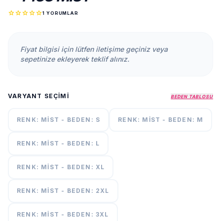
KURUMSAL
star
star
star
star
star
1 YORUMLAR
HAKKIMIZDA
İLETİŞİM
Fiyat bilgisi için lütfen iletişime geçiniz veya
KAMPANYALAR
sepetinize ekleyerek teklif alınız.
TESLIMAT
ŞARTLARI
VARYANT SEÇIMI
BEDEN TABLOSU
7/24
DESTEK
RENK: MIST - BEDEN: S
RENK: MIST - BEDEN: M
+90
call
537
RENK: MIST - BEDEN: L
296 12
55
RENK: MIST - BEDEN: XL
RENK: MIST - BEDEN: 2XL
RENK: MIST - BEDEN: 3XL