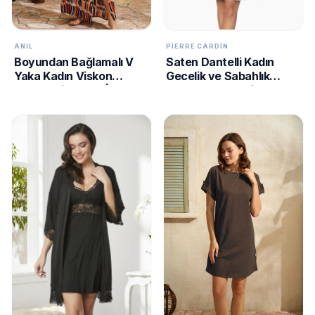
ANIL
PIERRE CARDIN
Boyundan Bağlamalı V
Saten Dantelli Kadın
Yaka Kadın Viskon
Gecelik ve Sabahlık
Geometrik Yazlık İp
Takımı - 4240 Mist
Detaylı Elbise Anıl 5753