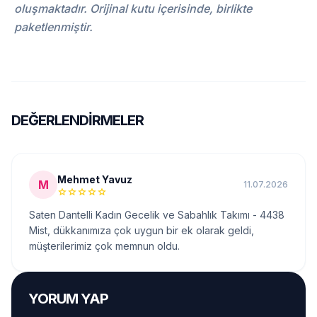
oluşmaktadır. Orijinal kutu içerisinde, birlikte
paketlenmiştir.
DEĞERLENDIRMELER
Mehmet Yavuz
M
11.07.2026
star
star
star
star
star
Saten Dantelli Kadın Gecelik ve Sabahlık Takımı - 4438
Mist, dükkanımıza çok uygun bir ek olarak geldi,
müşterilerimiz çok memnun oldu.
YORUM YAP