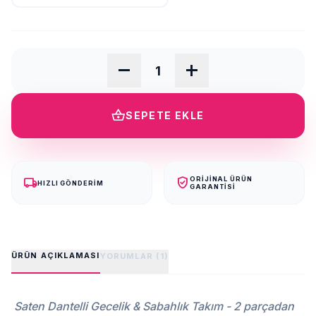
remove
add
shopping_basket
SEPETE EKLE
local_shipping
verified_user
ORIJINAL ÜRÜN
HIZLI GÖNDERIM
GARANTISI
ÜRÜN AÇIKLAMASI
YORUMLAR (1)
Saten Dantelli Gecelik & Sabahlık Takım - 2 parçadan