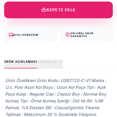
shopping_basket
SEPETE EKLE
local_shipping
verified_user
ORIJINAL ÜRÜN
HIZLI GÖNDERIM
GARANTISI
ÜRÜN AÇIKLAMASI
YORUMLAR (2)
Ürün Özellikleri Ürün Kodu: USB2720-C-V1 Marka :
U.s. Polo Assn Kol Boyu : Uzun Kol Paça Tipi : Açık
Paça Kalıp : Regular Cep : Cepsiz Boy : Normal Boy
Kumaş Tipi : Örme Kumaş İçeriği : Üst Ve Alt: %96
Pamuk, %4 Elastan Stil : Casual/günlük Yıkama
Talimatı : Maksimum 30 °c Sıcaklıkta Yıkayınız.