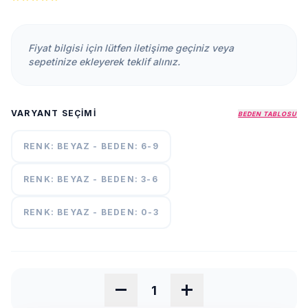
KURUMSAL
HAKKIMIZDA
Fiyat bilgisi için lütfen iletişime geçiniz veya
İLETİŞİM
sepetinize ekleyerek teklif alınız.
KAMPANYALAR
TESLIMAT
VARYANT SEÇIMI
ŞARTLARI
BEDEN TABLOSU
RENK: BEYAZ - BEDEN: 6-9
7/24
DESTEK
+90
RENK: BEYAZ - BEDEN: 3-6
call
537
296 12
RENK: BEYAZ - BEDEN: 0-3
55
remove
add