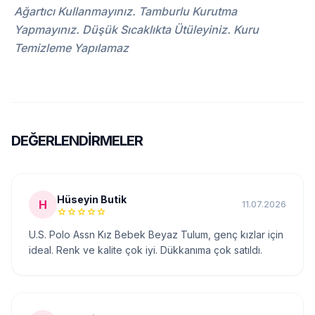
Ağartıcı Kullanmayınız. Tamburlu Kurutma
Yapmayınız. Düşük Sıcaklıkta Ütüleyiniz. Kuru
Temizleme Yapılamaz
DEĞERLENDIRMELER
Hüseyin Butik
H
11.07.2026
star
star
star
star
star
U.S. Polo Assn Kız Bebek Beyaz Tulum, genç kızlar için
ideal. Renk ve kalite çok iyi. Dükkanıma çok satıldı.