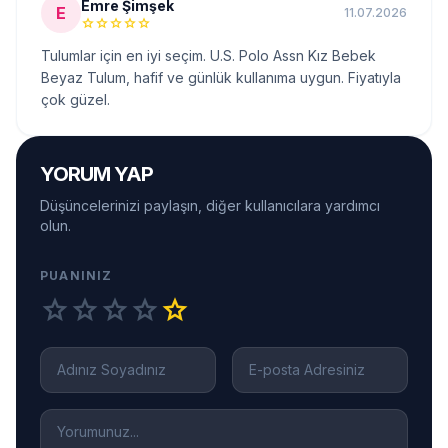
Emre Şimşek
E
11.07.2026
star
star
star
star
star
Tulumlar için en iyi seçim. U.S. Polo Assn Kız Bebek
Beyaz Tulum, hafif ve günlük kullanıma uygun. Fiyatıyla
çok güzel.
YORUM YAP
Düşüncelerinizi paylaşın, diğer kullanıcılara yardımcı
olun.
PUANINIZ
star
star
star
star
star