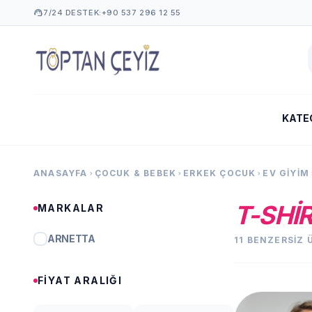
support_agent
7/24 DESTEK:
+90 537 296 12 55
KATE
ANASAYFA
ÇOCUK & BEBEK
ERKEK ÇOCUK
EV GIYIM
chevron_right
chevron_right
chevron_right
chevr
T-SHI
MARKALAR
ARNETTA
11 BENZERSIZ
FIYAT ARALIĞI