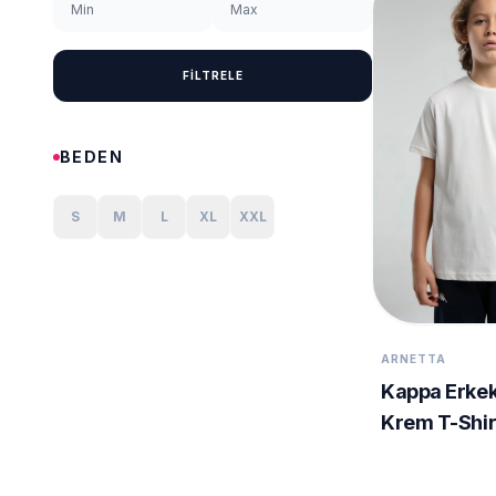
FİLTRELE
BEDEN
S
M
L
XL
XXL
ARNETTA
Kappa Erke
Krem T-Shir