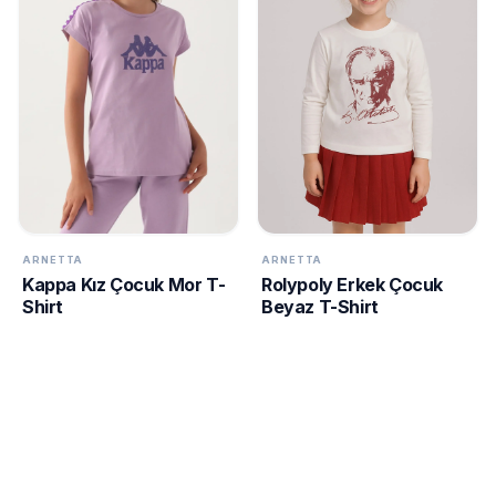
KURUMSAL
HAKKIMIZDA
İLETİŞİM
KAMPANYALAR
TESLIMAT
ŞARTLARI
7/24
ARNETTA
ARNETTA
DESTEK
Kappa Kız Çocuk Mor T-
Rolypoly Erkek Çocuk
+90
call
Shirt
Beyaz T-Shirt
537
296 12
55