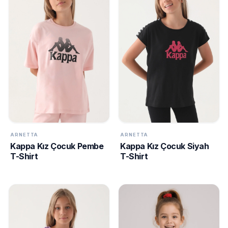
GECELIK
expand_more
&
SABAHLIK
İLTRELE
expand_more
KADIN
BEDEN
S
TÜMÜNÜ
MARKALAR
GÖR
M
ARNETTA
ARNETTA
AHU
ANIL
Kappa Kız Çocuk Pembe
Kappa Kız Çocuk Siyah
XL
T-Shirt
T-Shirt
ARNETTA
COSSY BY AQUA
XXL
DARKZONE
GALLIPOLI