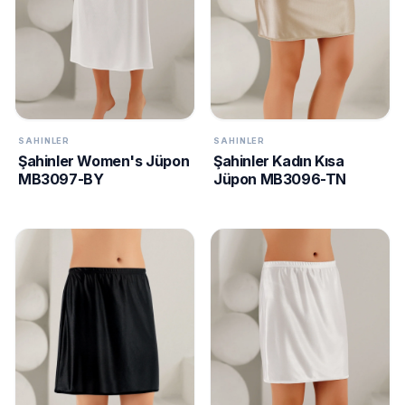
KURUMSAL
ABOUT
ILTER
US
CONTACT
SIZE
CAMPAIGNS
SAHINLER
SAHINLER
TESLIMAT
Şahinler Women's Jüpon
Şahinler Kadın Kısa
ŞARTLARI
S
MB3097-BY
Jüpon MB3096-TN
M
24/7
SUPPORT
+90
call
537 296
XL
12 55
XXL