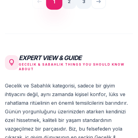
west
east
1
2
3
EXPERT VIEW & GUIDE
lightbulb
GECELIK & SABAHLIK THINGS YOU SHOULD KNOW
ABOUT
Gecelik ve Sabahlık kategorisi, sadece bir giyim
ihtiyacını değil, aynı zamanda kişisel konfor, lüks ve
rahatlama ritüelinin en önemli temsilcilerini barındırır.
Günün yorgunluğunu üzerinizden atarken kendinizi
özel hissetmek, kaliteli bir yaşam standardının
vazgeçilmez bir parçasıdır. Biz, bu felsefeden yola
çıkarak, iç giyim dünyasının en seçkin Gecelik &