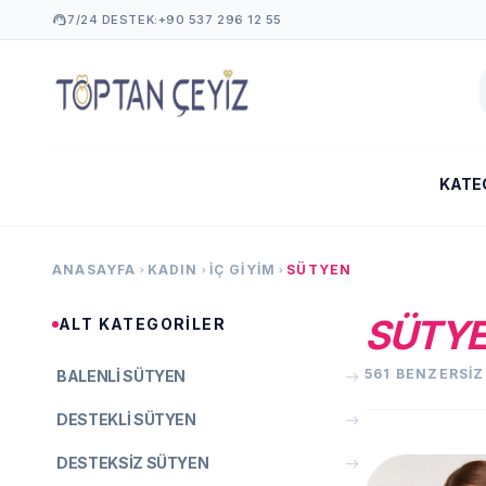
support_agent
7/24 DESTEK:
+90 537 296 12 55
KATE
ANASAYFA
KADIN
İÇ GIYIM
SÜTYEN
chevron_right
chevron_right
chevron_right
SÜTY
ALT KATEGORILER
561 BENZERSI
BALENLI SÜTYEN
east
DESTEKLI SÜTYEN
east
DESTEKSIZ SÜTYEN
east