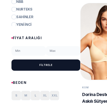
NBB
NURTEKS
SAHINLER
YENI İNCI
FIYAT ARALIĞI
FİLTRELE
BEDEN
KOM
Dorina Dest
S
M
L
XL
XXL
Askılı Sütye