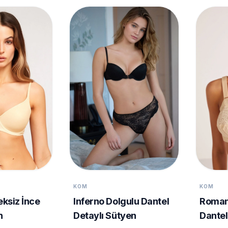
KOM
KOM
eksiz İnce
Inferno Dolgulu Dantel
Roman
n
Detaylı Sütyen
Dantel