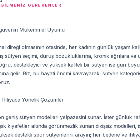
 BILMENIZ GEREKENLER
 Özgüvenin Mükemmel Uyumu
el direği olmasının ötesinde, her kadının günlük yaşam kali
nlış sütyen seçimi, duruş bozukluklarına, kronik ağrılara ve
doğru, destekleyici ve yüksek kaliteli bir sütyen ise gün b
ına gelir. Biz, bu hayati önemi kavrayarak, sütyen kategori
oruz.
 İhtiyaca Yönelik Çözümler
 geniş sütyen modelleri yelpazesini sunar. İster günlük raha
r şık kıyafetler altında görünmezlik sunan dikişsiz modelleri,
yüksek destekli spor sütyenlerini arayın; her bedene ve ih