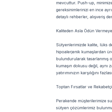
mevcuttur. Push-up, minimizer
gereksinimlerinizi en ince ay
detaylı rehberler, alışveriş de
Kaliteden Asla Ödün Vermeye
Sütyenlerimizde kalite, lüks d
hipoalerjenik kumaşlardan üre
bulundurularak tasarlanmış olu
kumaşın dokusu değil, aynı z
yatırımınızın karşılığını fazlas
Toptan Fırsatlar ve Rekabetçi 
Perakende müşterilerimize sund
sütyen çözümlerimiz bulunmakt