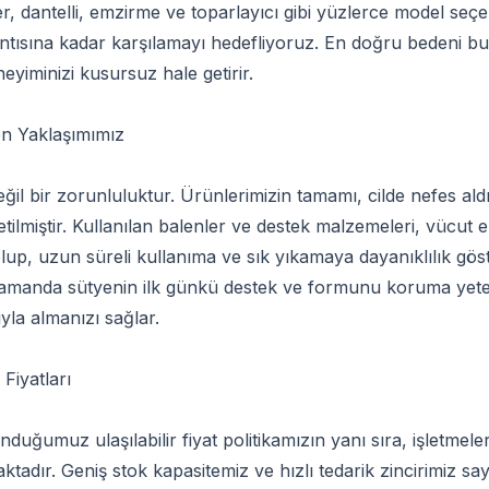
, dantelli, emzirme ve toparlayıcı gibi yüzlerce model seçen
rıntısına kadar karşılamayı hedefliyoruz. En doğru bedeni 
neyiminizi kusursuz hale getirir.
n Yaklaşımımız
eğil bir zorunluluktur. Ürünlerimizin tamamı, cilde nefes ald
tilmiştir. Kullanılan balenler ve destek malzemeleri, vücu
p, uzun süreli kullanıma ve sık yıkamaya dayanıklılık göster
amanda sütyenin ilk günkü destek ve formunu koruma yeteneğ
ıyla almanızı sağlar.
Fiyatları
uğumuz ulaşılabilir fiyat politikamızın yanı sıra, işletmeler
adır. Geniş stok kapasitemiz ve hızlı tedarik zincirimiz sa