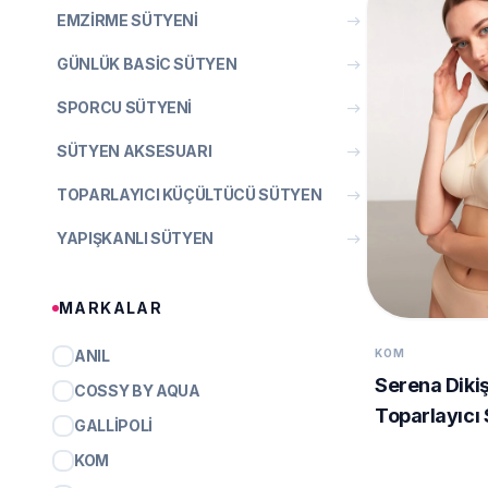
EMZIRME SÜTYENI
east
GÜNLÜK BASIC SÜTYEN
east
SPORCU SÜTYENI
east
SÜTYEN AKSESUARI
east
TOPARLAYICI KÜÇÜLTÜCÜ SÜTYEN
east
YAPIŞKANLI SÜTYEN
east
MARKALAR
ANIL
KOM
Serena Dikiş
COSSY BY AQUA
Toparlayıcı
GALLIPOLI
KOM