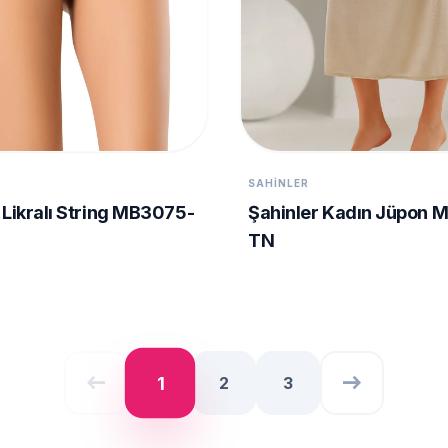
SAHINLER
 Likralı String MB3075-
Şahinler Kadın Jüpon 
TN
west
east
1
2
3