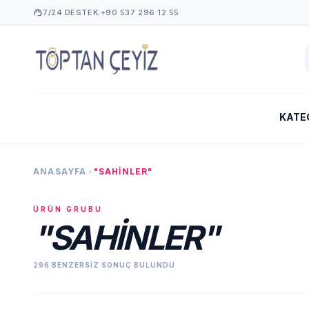
support_agent
7/24 DESTEK:
+90 537 296 12 55
KATE
ANASAYFA
"SAHINLER"
chevron_right
ÜRÜN GRUBU
"SAHINLER"
296 BENZERSIZ SONUÇ BULUNDU