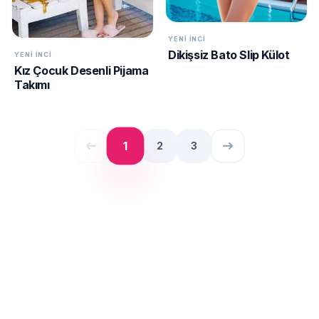
YENI İNCI
Dikişsiz Bato Slip Külot
YENI İNCI
Kız Çocuk Desenli Pijama
Takımı
west
east
1
2
3