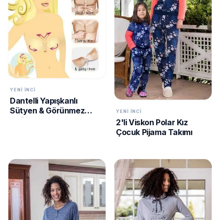
GECELIK
expand_more
&
SABAHLIK
expand_more
KADIN
YENI İNCI
TÜMÜNÜ
Dantelli Yapışkanlı
MARKALAR
GÖR
Sütyen & Görünmez
YENI İNCI
String
2'li Viskon Polar Kız
Çocuk Pijama Takımı
AHU
ANIL
ARNETTA
COSSY BY AQUA
DARKZONE
GALLIPOLI