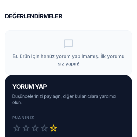
DEĞERLENDIRMELER
chat_bubble_outline
Bu ürün için henüz yorum yapılmamış. İlk yorumu
siz yapın!
YORUM YAP
Düşüncelerinizi paylaşın, diğer kullanıcılara yardımcı
olun.
PUANINIZ
star
star
star
star
star