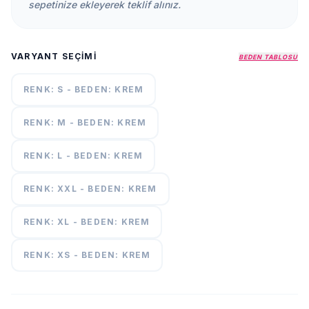
sepetinize ekleyerek teklif alınız.
KURUMSAL
HAKKIMIZDA
VARYANT SEÇIMI
BEDEN TABLOSU
İLETİŞİM
KAMPANYALAR
RENK: S - BEDEN: KREM
TESLIMAT
ŞARTLARI
RENK: M - BEDEN: KREM
RENK: L - BEDEN: KREM
7/24
DESTEK
+90
call
RENK: XXL - BEDEN: KREM
537
296 12
55
RENK: XL - BEDEN: KREM
RENK: XS - BEDEN: KREM