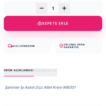
remove
add
shopping_basket
SEPETE EKLE
local_shipping
verified_user
ORIJINAL ÜRÜN
HIZLI GÖNDERIM
GARANTISI
ÜRÜN AÇIKLAMASI
YORUMLAR (0)
Şahinler İp Askılı Düz Atlet Krem MB001