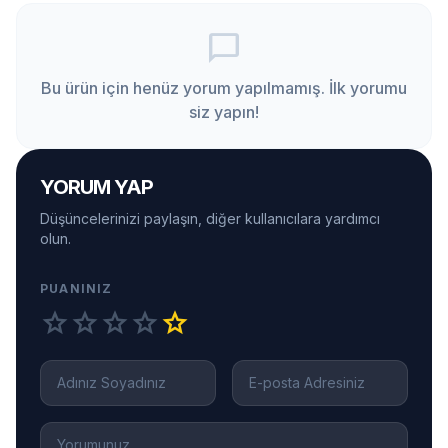
chat_bubble_outline
Bu ürün için henüz yorum yapılmamış. İlk yorumu
siz yapın!
YORUM YAP
Düşüncelerinizi paylaşın, diğer kullanıcılara yardımcı
olun.
PUANINIZ
star
star
star
star
star