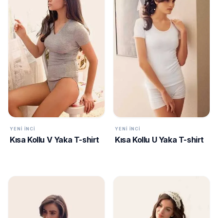
GECELIK
expand_more
&
SABAHLIK
İLTRELE
expand_more
KADIN
BEDEN
TÜMÜNÜ
S
MARKALAR
GÖR
M
YENI İNCI
YENI İNCI
AHU
ANIL
Kısa Kollu V Yaka T-shirt
Kısa Kollu U Yaka T-shirt
ARNETTA
COSSY BY AQUA
XL
XXL
DARKZONE
GALLIPOLI