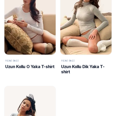
KURUMSAL
HAKKIMIZDA
İLETİŞİM
KAMPANYALAR
TESLIMAT
ŞARTLARI
7/24
YENI İNCI
YENI İNCI
DESTEK
Uzun Kollu O Yaka T-shirt
Uzun Kollu Dik Yaka T-
+90
call
shirt
537
296 12
55